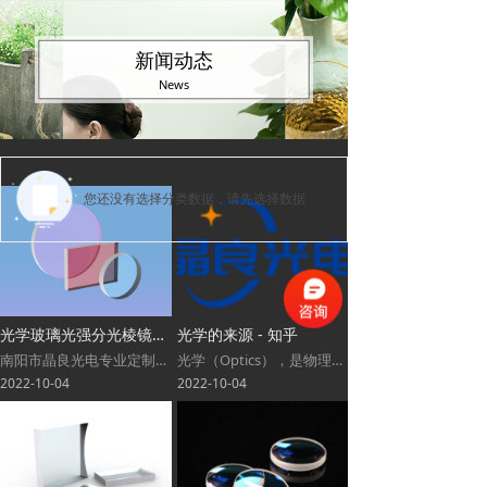
新闻动态
News
您还没有选择分类数据，请先选择数据
光学玻璃光强分光棱镜与非偏振分光棱镜激光辐射的偏振的区别
光学的来源 - 知乎
南阳市晶良光电专业定制光学元件
光学（Optics），是物理学的分支，主要是研究光的现象、性质与应用，包括光与物质之间的相互作用、光学仪器的制作。光学通常研究红外线、紫外线及可见光的物理行为。因为光是电磁波，其它形式的电磁辐射，例如X射线、微波、电磁辐射及无线电波等等也具有类似光的特性。
2022-10-04
2022-10-04